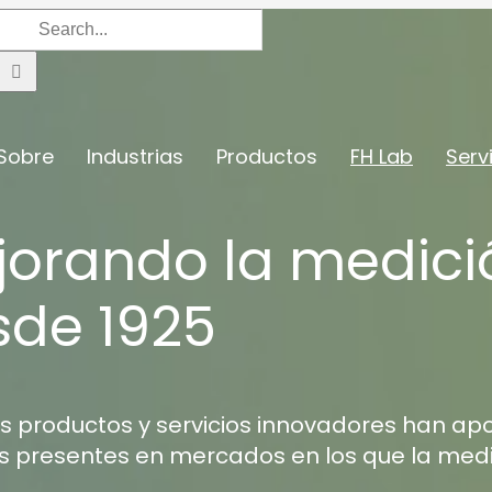
Search
for:
Sobre
Industrias
Productos
FH Lab
Serv
jorando la medici
sde 1925
s productos y servicios innovadores han a
 presentes en mercados en los que la medic