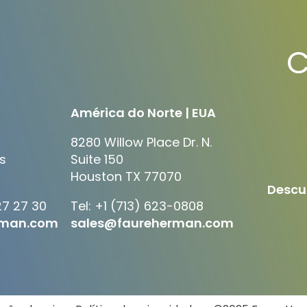
C
América do Norte | EUA
8280 Willow Place Dr. N.
s
Suite 150
Houston TX 77070
Descu
27 27 30
Tel: +1 (713) 623-0808
rman.com
sales@faureherman.com