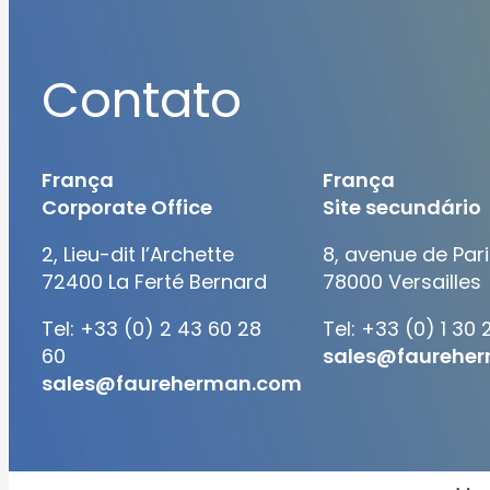
Contato
França
França
Corporate Office
Site secundário
2, Lieu-dit l’Archette
8, avenue de Pari
72400 La Ferté Bernard
78000 Versailles
Tel: +33 (0) 2 43 60 28
Tel: +33 (0) 1 30 
60
sales@faurehe
sales@faureherman.com